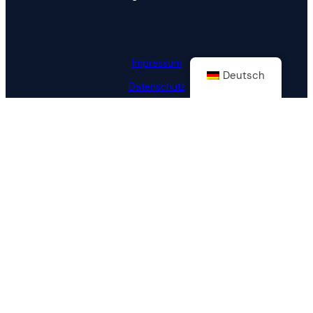
Impressum
Deutsch
Datenschutz
Cookie-Richtlinie (EU)
Vorstand
Ina Hollerer
Émeline Bonsergent
Alice Spadea